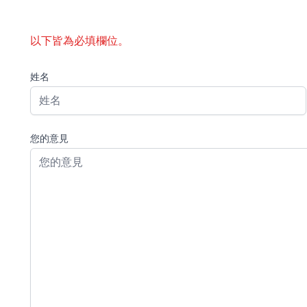
以下皆為必填欄位。
姓名
您的意見