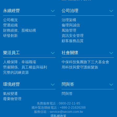
永續經營
公司治理
公司概況
治理架構
營運組織
倫理與誠信
財務績效、股權結構
風險管理
研發創新
資訊安全管理
顧客服務品質
樂活員工
社會關懷
人權保障．幸福職場
中保科技集團旗下三大基金會
勞雇關係、員工權益與福利
用科技與愛守護銀髮族
完整的訓練資源
環境經營
問與答
氣候變遷
問與答
廢棄物管理
免費服務電話：0800-22-11-95
國外緊急聯絡電話：+886-2-21626288
服務信箱：service@secom.com.tw
隱私權政策