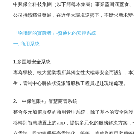
中興保全科技集團（以下簡稱本集團）事業藍圖涵蓋食、醫
公司持續穩健發展，在近年大環境逆勢下，不斷求新求變並
「物聯網的實踐者」-資通化的安控系統
一. 商用系統
1.多區域安全系統
專為學校、較大營業場所與獨立性大樓等安全而設計，本
生，管制中心將依狀況派遣服務工程員趕赴現場處理。
2.「中保無限+」智慧商管系統
整合多元加值服務的商用管理系統，除了基本的安全防護
移轉到智慧裝置上的app，提供多元化的服務解決方案
存雲端、監控管理平臺雲端化…等等，將成為商用客戶管