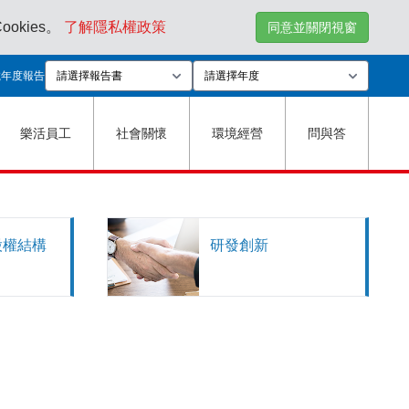
kies。
了解隱私權政策
同意並關閉視窗
載年度報告
樂活員工
社會關懷
環境經營
問與答
股權結構
研發創新