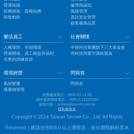
營運組織
倫理與誠信
財務績效、股權結構
風險管理
研發創新
資訊安全管理
顧客服務品質
樂活員工
社會關懷
人權保障．幸福職場
中保科技集團旗下三大基金會
勞雇關係、員工權益與福利
用科技與愛守護銀髮族
完整的訓練資源
環境經營
問與答
氣候變遷
問與答
廢棄物管理
免費服務電話：0800-22-11-95
國外緊急聯絡電話：+886-2-21626288
服務信箱：service@secom.com.tw
隱私權政策
Copyright © 2014 Taiwan Secom Co. , Ltd. All Rights
Reserved. | 建議使用IE8.0 以上瀏覽器，最佳瀏覽解析度為