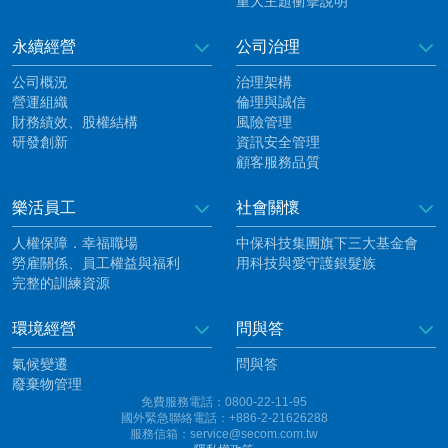
重大主題衝擊說明
永續經營
公司治理
公司概況
治理架構
營運組織
倫理與誠信
財務績效、股權結構
風險管理
研發創新
資訊安全管理
顧客服務品質
樂活員工
社會關懷
人權保障．幸福職場
中保科技集團旗下三大基金會
勞雇關係、員工權益與福利
用科技與愛守護銀髮族
完整的訓練資源
環境經營
問與答
氣候變遷
問與答
廢棄物管理
免費服務電話：0800-22-11-95
國外緊急聯絡電話：+886-2-21626288
服務信箱：service@secom.com.tw